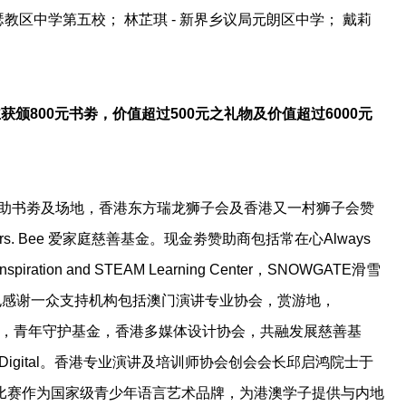
若瑟教区中学第五校； 林芷琪 - 新界乡议局元朗区中学； 戴莉
获颁800元书劵，价值超过500元之礼物及价值超过6000元
 Z 赞助书劵及场地，香港东方瑞龙狮子会及香港又一村狮子会赞
Mrs. Bee 爱家庭慈善基金。现金劵赞助商包括常在心Always
ration and STEAM Learning Center，SNOWGATE滑雪
时也感谢一众支持机构包括澳门演讲专业协会，赏游地，
ure Association，青年守护基金，香港多媒体设计协会，共融发展慈善基
Digital。香港专业演讲及培训师协会创会会长邱启鸿院士于
比赛作为国家级青少年语言艺术品牌，为港澳学子提供与内地