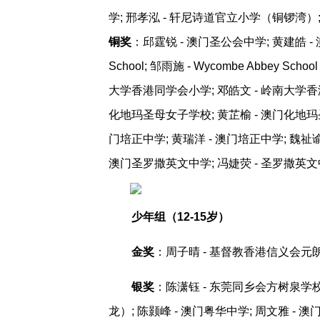
学; 邢孝泓 - 轩尼诗道官立小学（铜锣湾）;
铜奖
：邱霆锐 - 澳门圣公会中学; 黄建皓 - 澳门圣公
School; 邹雨施 - Wycombe Abbey Sc
大学香港同学会小学; 邓皓文 - 岭南大学香港
化地玛圣母女子学校; 黄芷榆 - 澳门化地玛圣
门培正中学; 黄瑞洋 - 澳门培正中学; 魏祉谕
澳门圣罗撒英文中学; 冯婕荧 - 圣罗撒英文
少年组（12-15岁）
金奖
：周子晴 - 基督教香港信义会元朗
银奖
：陈潇钰 - 东莞同乡会方树泉学校;
龙）; 陈颢峰 - 澳门粤华中学; 周文雅 - 