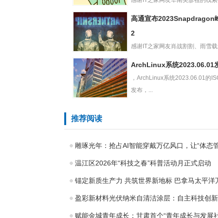
感谢IT之家网友华南吴彦祖的线
传音
传音旗下Tecno正在研...
高通宣布2023Snapdrago
TecnoPhantomV
Flip折叠屏手机
2
感谢IT之家网友肖战割割、雨雪
高通宣布
骚黄4100只眼、gra...
ArchLinux系统2023.06.0
2023Snapdragon
，ArchLinux系统2023.06.01的
峰会10月2
发布，...
ArchLinux系统
2023.06.01发
推荐阅读
布：
雕琢光年：抢占AI智能穿戴万亿风口，让“体态
温江区2026年“科技之春”科普活动月正式启动
锚定新质生产力 共筑世界新地标 巴拿马太平洋
盈彩新材料光伏纳米自清洁涂层：自主科技创新
赋能金城青年成长：甘肃首个“青年成长与发展