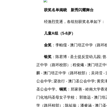
获奖名单揭晓 新秀闪耀舞台
经激烈竞逐，各组别获奖名单如下：
儿童A组（5-8岁）
金奖
：李帕儒 - 澳门培正中学（路环校部
银奖
：陈君博 - 圣士提反堂幼儿园; 
正中学（路环校部）; 程俊爔 - 澳门培正中
麟 - 澳门培正中学（路环校部）; 吴诗滢 -
公会中学; 梁孜行 - 澳门圣公会中学; 黄奕津
圣公会中学。
铜奖
：郑家善 - 岭南大学香港
门化地玛圣母女子学校； 郭致远 - 澳门培
学（路环校部）; 陈祉瑜；潘睿涵 - 澳门圣公