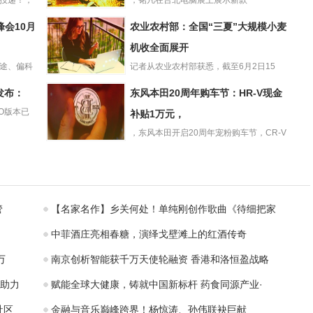
索投递！，
，铭凡在台北电脑展上展示新款
铭凡展示
MercuryEM780迷你主机，外...
n峰会10月
农业农村部：全国“三夏”大规模小麦
MercuryEM780
迷你主机：搭载R
机收全面展开
载途、偏科
记者从农业农村部获悉，截至6月2日15
农业农村部：全
时，全国已收冬小麦面积75...
1发布：
东风本田20周年购车节：HR-V现金
国“三夏”大规模小
ISO版本已
麦机收全面展开
补贴1万元，
，东风本田开启20周年宠粉购车节，CR-V
东风本田20周年
汽油版置换礼6000元...
购车节：HR-V现
金补贴1万元，
管
【名家名作】乡关何处！单纯刚创作歌曲《待细把家
中菲酒庄亮相春糖，演绎戈壁滩上的红酒传奇
万
南京创析智能获千万天使轮融资 香港和洛恒盈战略
助力
赋能全球大健康，铸就中国新标杆 药食同源产业·
社区
金融与音乐巅峰跨界！杨惊涛、孙伟联袂巨献