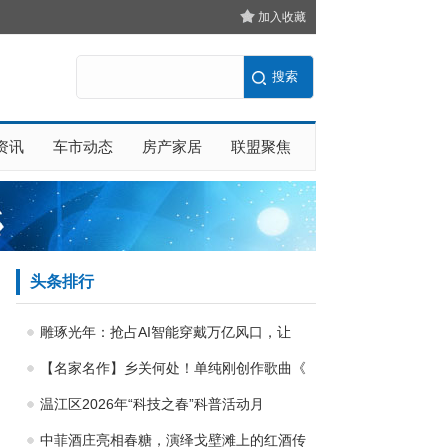
加入收藏
资讯
车市动态
房产家居
联盟聚焦
头条排行
雕琢光年：抢占AI智能穿戴万亿风口，让
【名家名作】乡关何处！单纯刚创作歌曲《
温江区2026年“科技之春”科普活动月
中菲酒庄亮相春糖，演绎戈壁滩上的红酒传