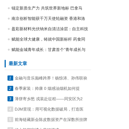
锚定新质生产力 共筑世界新地标 巴拿马
南京创析智能获千万天使轮融资 香港和洛
盈彩新材料光伏纳米自清洁涂层：自主科技
赋能全球大健康，铸就中国新标杆 药食同
赋能金城青年成长：甘肃首个“青年成长与
最新文章
1
金融与音乐巅峰跨界！杨惊涛、孙伟联袂
2
春季家装：帅康 0 烟感油烟机如何提
3
薄饼寄乡愁 戎装赴征程——同安区为2
4
DJM里现：用可视化数据破局，打造医
5
前海链藏新会陈皮数据资产在深数所挂牌