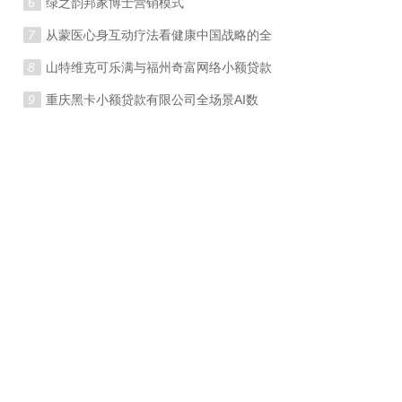
6
绿之韵邦家博士营销模式
7
从蒙医心身互动疗法看健康中国战略的全
8
山特维克可乐满与福州奇富网络小额贷款
9
重庆黑卡小额贷款有限公司全场景AI数