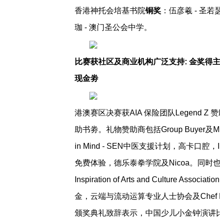
香港神托会培基书院
铜奖
：伍彦羲 - 圣
珈 - 澳门圣公会中学。
比赛获社区及商业机构广泛支持: 金奖得主
现金劵
港澳赛区决赛获AIA 保险团队Legend
助书劵。礼物赞助商包括Group Buyer及
in Mind - SEN中医支援计划，高卡口腔，Inspi
免费体验，德乐泰拳学院及Nicoa。同
Inspiration of Arts and Cult
金，云端与流动运算专业人士协会及Chef 
颁奖典礼致辞表示，中国少儿小金钟演讲