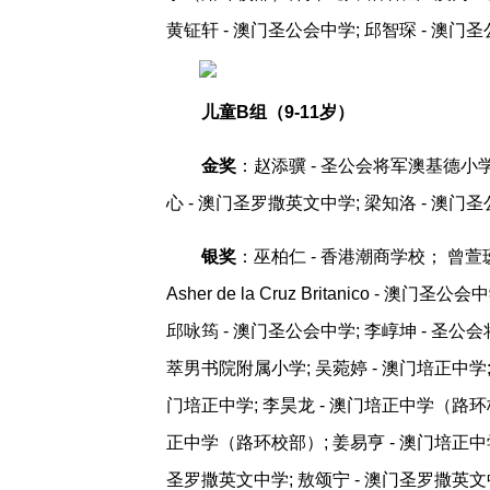
黄钲轩 - 澳门圣公会中学; 邱智琛 - 澳门
儿童B组（9-11岁）
金奖
：赵添骥 - 圣公会将军澳基德小学;
心 - 澳门圣罗撒英文中学; 梁知洛 - 澳门
银奖
：巫柏仁 - 香港潮商学校； 曾萱瑷
Asher de la Cruz Britanico 
邱咏筠 - 澳门圣公会中学; 李崞坤 - 圣公
萃男书院附属小学; 吴菀婷 - 澳门培正中学; 
门培正中学; 李昊龙 - 澳门培正中学（路环校
正中学（路环校部）; 姜易亨 - 澳门培正中学
圣罗撒英文中学; 敖颂宁 - 澳门圣罗撒英文中