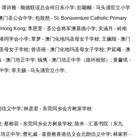
 谭诗雅 - 顺德联谊总会何日东小学; 彭颖帼 - 马头涌官立小学
会中学; 包殷慈 - St. Bonaventure Catholic Primary
hool Hong Kong; 李恩萱 - 圣公会将军澳基德小学; 关涵月 - 岭南
同学会小学; 覃梦 - 澳门化地玛圣母女子学校; 王姵颐 - 澳门
母女子学校; 曾语禧 - 澳门化地玛圣母女子学校; 尹延曦 - 澳
 - 澳门培正中学; 钱隽 - 澳门培正中学（路环校部）; 黄薾琪 -
中学; 章天赐 - 马头涌官立小学。
信义中学; 林彦君 - 东莞同乡会方树泉学校
 蔡榕容 - 东莞同乡会方树泉学校; 陈米 - 汇基书院（东九
澳门培正中学; 曹礼威 - 基督教香港信义会元朗信义中学; 林家荞 -